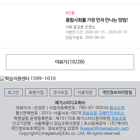
#선물
통합사회를 가장 먼저 만나는 방법!
사회 윤성훈 선생님
이벤트 기간 : 2026-07-15 ~ 2026-07-31
당첨자 발표 : 2026-08-04
더보기(
10
/
28
)
로그인
회원가입
강사모집
이용약관
개인정보처리방침
메가스터디교육㈜
대표이사 : 손성은 | 사업자등록번호 : 780-87-00034
회사소개
통신판매번호 : 2015-서울서초-0678
정보조회
구매안전서비스
학원설립∙운영등록번호 : 제10176호 메가스터디원격학원
정보조회
신고기관명 : 서울특별시 강남교육지원청 | 호스팅제공자 : (주)케이티
개인정보보호책임자 : 정보보안실 김영무 (
keeper@megastudy.net
)
CopyrightⓒmegastudyEdu.co.,Ltd. All rights reserved.