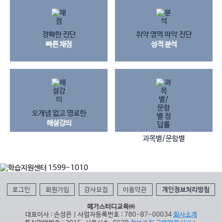
정확한 진단
취약 영역 파악 진단
빠른 채점
성적 분석
오개념 없고 명료한
해설강의
과목별/문항별
정답 & 정답률
로그인
회원가입
강사모집
이용약관
개인정보처리방침
메가스터디교육㈜
대표이사 : 손성은 | 사업자등록번호 : 780-87-00034
회사소개