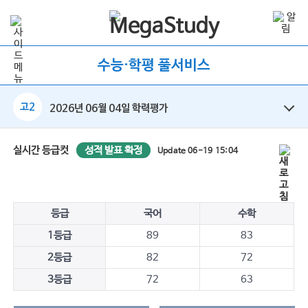
수능·학평 풀서비스
고2
2026년 06월 04일 학력평가
성적 발표 확정
실시간 등급컷
Update 06-19 15:04
등급
국어
수학
1등급
89
83
2등급
82
72
3등급
72
63