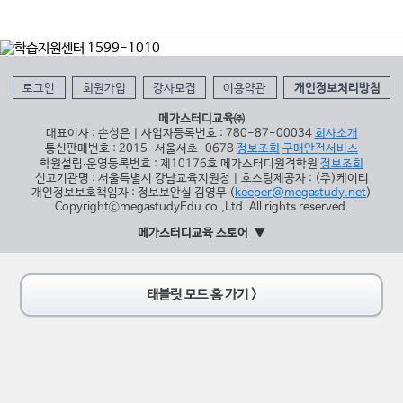
로그인
회원가입
강사모집
이용약관
개인정보처리방침
메가스터디교육㈜
대표이사 : 손성은 | 사업자등록번호 : 780-87-00034
회사소개
통신판매번호 : 2015-서울서초-0678
정보조회
구매안전서비스
학원설립∙운영등록번호 : 제10176호 메가스터디원격학원
정보조회
신고기관명 : 서울특별시 강남교육지원청 | 호스팅제공자 : (주)케이티
개인정보보호책임자 : 정보보안실 김영무 (
keeper@megastudy.net
)
CopyrightⓒmegastudyEdu.co.,Ltd. All rights reserved.
메가스터디교육 스토어
태블릿 모드 홈 가기 >