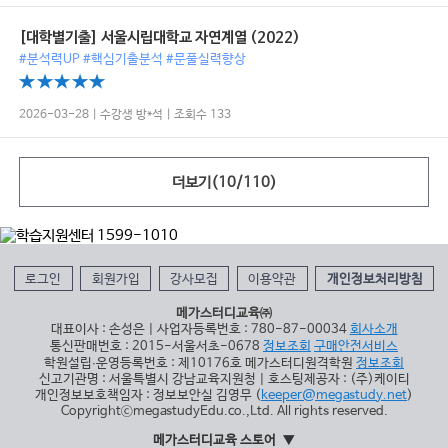
[대학별기출] 서울시립대학교 자연계열 (2022)
#분석력UP #핵심기출분석 #문풀실력향상
2026-03-28 | 수강생 방*석 | 조회수 133
더보기(
10
/
110
)
로그인
회원가입
강사모집
이용약관
개인정보처리방침
메가스터디교육㈜
대표이사 : 손성은 | 사업자등록번호 : 780-87-00034
회사소개
통신판매번호 : 2015-서울서초-0678
정보조회
구매안전서비스
학원설립∙운영등록번호 : 제10176호 메가스터디원격학원
정보조회
신고기관명 : 서울특별시 강남교육지원청 | 호스팅제공자 : (주)케이티
개인정보보호책임자 : 정보보안실 김영무 (
keeper@megastudy.net
)
CopyrightⓒmegastudyEdu.co.,Ltd. All rights reserved.
메가스터디교육 스토어