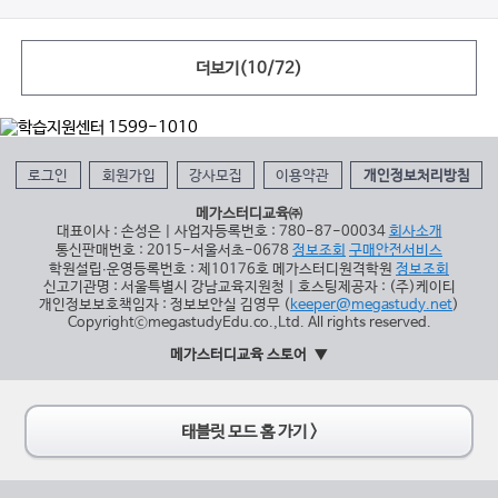
더보기(
10
/
72
)
로그인
회원가입
강사모집
이용약관
개인정보처리방침
메가스터디교육㈜
대표이사 : 손성은 | 사업자등록번호 : 780-87-00034
회사소개
통신판매번호 : 2015-서울서초-0678
정보조회
구매안전서비스
학원설립∙운영등록번호 : 제10176호 메가스터디원격학원
정보조회
신고기관명 : 서울특별시 강남교육지원청 | 호스팅제공자 : (주)케이티
개인정보보호책임자 : 정보보안실 김영무 (
keeper@megastudy.net
)
CopyrightⓒmegastudyEdu.co.,Ltd. All rights reserved.
메가스터디교육 스토어
태블릿 모드 홈 가기 >