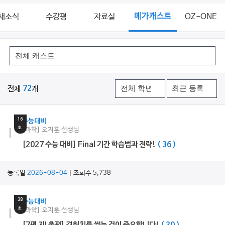
새소식
수강평
자료실
메가캐스트
OZ-ONE
전체
72
개
27
분
16
수능대비
초
[과학] 오지훈 선생님
[2027 수능 대비] Final 기간 학습법과 전략!
( 36 )
등록일
2026-08-04
| 조회수 5,738
5
분
38
수능대비
초
[과학] 오지훈 선생님