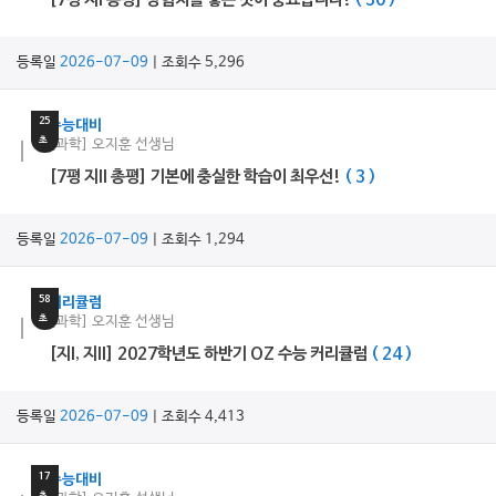
[7평 지I 총평] 경험치를 쌓는 것이 중요합니다!
( 30 )
등록일
2026-07-09
| 조회수 5,296
6
분
25
수능대비
초
[과학] 오지훈 선생님
[7평 지II 총평] 기본에 충실한 학습이 최우선!
( 3 )
등록일
2026-07-09
| 조회수 1,294
17
분
58
커리큘럼
초
[과학] 오지훈 선생님
[지I, 지II] 2027학년도 하반기 OZ 수능 커리큘럼
( 24 )
등록일
2026-07-09
| 조회수 4,413
14
분
17
수능대비
초