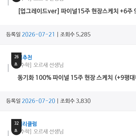
[업그레이드ver] 파이널15주 현장스케치 +6주
등록일
2026-07-21
| 조회수 5,285
23
분
26
쌤추천
초
[수학] 오르새 선생님
동기화 100% 파이널 15주 현장 스케치 (+9평대
등록일
2026-07-20
| 조회수 3,830
23
분
32
커리큘럼
초
[수학] 오르새 선생님