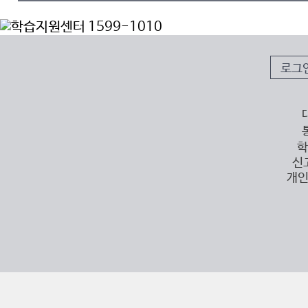
로그
학
신
개인