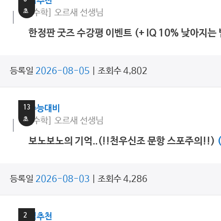
쌤추천
초
[수학] 오르새 선생님
한정판 굿즈 수강평 이벤트 (+ IQ 10% 낮아지는 
등록일
2026-08-05
| 조회수 4,802
3
분
13
수능대비
초
[수학] 오르새 선생님
보노보노의 기억..(!!천우신조 문항 스포주의!!)
등록일
2026-08-03
| 조회수 4,286
16
분
2
쌤추천