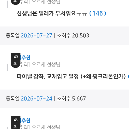
초
[수학] 오르새 선생님
선생님은 벌레가 무서워요ㅠㅠ
( 146 )
등록일
2026-07-27
| 조회수 20,503
13
분
40
쌤추천
초
[수학] 오르새 선생님
파이널 강좌, 교재입고 일정 (+왜 핑크리본인가)
등록일
2026-07-24
| 조회수 5,667
28
분
45
쌤추천
초
[수학] 오르새 선생님