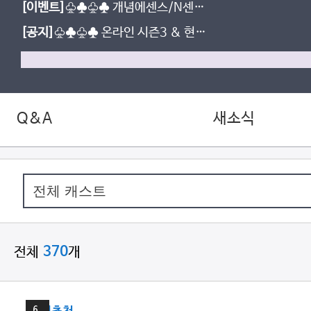
[이벤트]
♧♣♧♣ 개념에센스/N센스
수강평 이벤트
[공지]
♧♣♧♣ 온라인 시즌3 & 현장
스케치
Q&A
새소식
전체
개
370
20
분
6