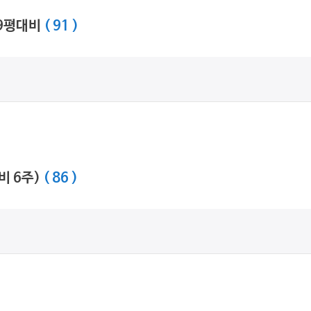
 9평대비
( 91 )
비 6주)
( 86 )