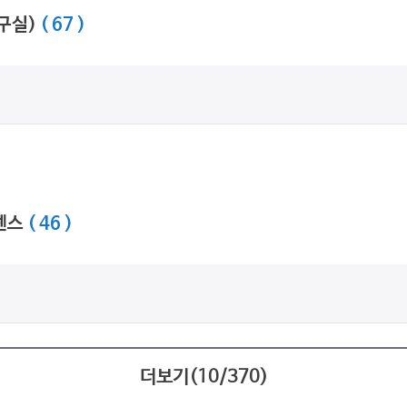
연구실)
( 67 )
센스
( 46 )
더보기(
10
/
370
)