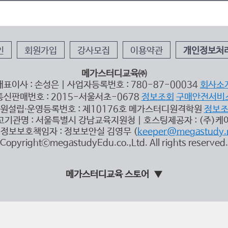
인
회원가입
강사모집
이용약관
개인정보처
메가스터디교육㈜
대표이사 : 손성은 | 사업자등록번호 : 780-87-00034
회사소
통신판매번호 : 2015-서울서초-0678
정보조회
구매안전서비
원설립∙운영등록번호 : 제10176호 메가스터디원격학원
정보
고기관명 : 서울특별시 강남교육지원청 | 호스팅제공자 : (주)케
정보보호책임자 : 정보보안실 김영무 (
keeper@megastudy.
CopyrightⓒmegastudyEdu.co.,Ltd. All rights reserved.
메가스터디교육 스토어