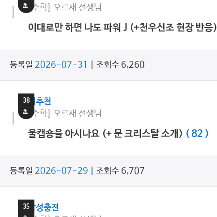
초
[수학] 오르새 선생님
이대로만 하면 나도 파워 J (+천우신조 현장 반응
등록일
2026-07-31
| 조회수 6,260
12
분
38
쌤추천
초
[수학] 오르새 선생님
울캡숑을 아시나요 (+ 문 크리스탈 소개)
( 82 )
등록일
2026-07-29
| 조회수 6,707
10
분
35
감성충전